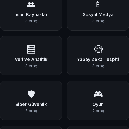
👥
📱
İnsan Kaynakları
Sosyal Medya
8 araç
8 araç
🧮
🧐
Veri ve Analitik
Yapay Zeka Tespiti
8 araç
8 araç
🛡️
🎮
Siber Güvenlik
Oyun
7 araç
7 araç