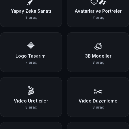
🖌️
🧑‍🎤
Yapay Zeka Sanatı
Avatarlar ve Portreler
8 araç
7 araç
🔷
🧊
Logo Tasarımı
3B Modeller
7 araç
8 araç
🎬
✂️
Video Üreticiler
Video Düzenleme
8 araç
8 araç