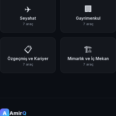
✈️
🏢
Seyahat
Gayrimenkul
7 araç
7 araç
📋
🏗️
Özgeçmiş ve Kariyer
Mimarlık ve İç Mekan
7 araç
7 araç
A
Amir
Q