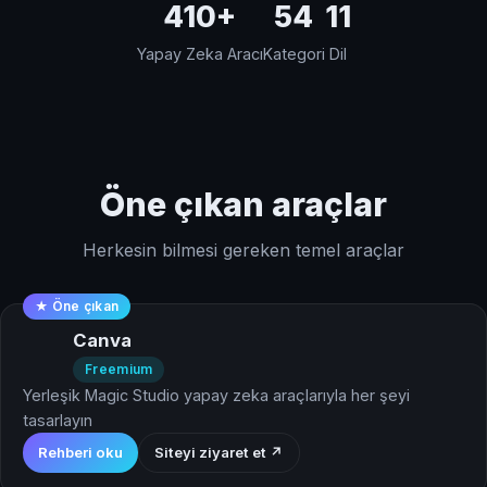
410+
54
11
Yapay Zeka Aracı
Kategori
Dil
Öne çıkan araçlar
Herkesin bilmesi gereken temel araçlar
★ Öne çıkan
Canva
Freemium
Yerleşik Magic Studio yapay zeka araçlarıyla her şeyi
tasarlayın
Rehberi oku
Siteyi ziyaret et ↗