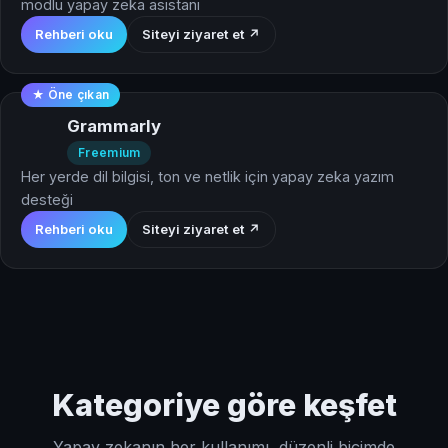
modlu yapay zeka asistanı
Rehberi oku
Siteyi ziyaret et ↗
★ Öne çıkan
Grammarly
Freemium
Her yerde dil bilgisi, ton ve netlik için yapay zeka yazım
desteği
Rehberi oku
Siteyi ziyaret et ↗
Kategoriye göre keşfet
Yapay zekanın her kullanımı, düzenli biçimde