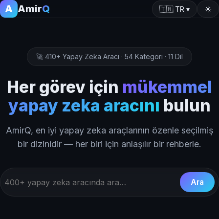
A
Amir
Q
🇹🇷
TR
▾
☀️
🚀 410+ Yapay Zeka Aracı · 54 Kategori · 11 Dil
Her görev için
mükemmel
yapay zeka aracını
bulun
AmirQ, en iyi yapay zeka araçlarının özenle seçilmiş
bir dizinidir — her biri için anlaşılır bir rehberle.
Ara