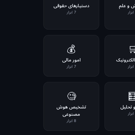
دستیارهای حقوقی
پژوهش 
7 ابزار
💰

امور مالی
تجارت ال
7 ابزار
🧐

تشخیص هوش
داده و 
مصنوعی
8 ابزار