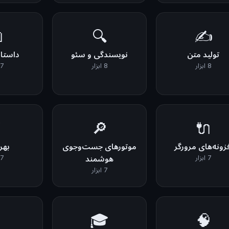

🔍
✍️
سرایی
نویسندگی و سئو
تولید متن
7 ابزار
8 ابزار
8 ابزار
⚡
🔎
🔌
وری
موتورهای جست‌وجوی
افزونه‌های مرورگ
7 ابزار
هوشمند
7 ابزار
7 ابزار

🎓
🧠