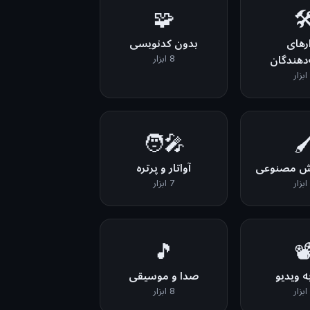
🧩
🛠
ارهای
بدون کدنویسی
دهندگان
8 ابزار
🧑‍🎤
🖌
وش مصنوعی
آواتار و پرتره
7 ابزار
🎵
📽
ه ویدیو
صدا و موسیقی
8 ابزار