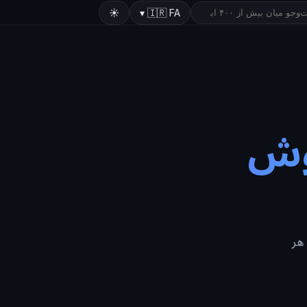
☀️
▾
🇮🇷
FA
هوش
 هر